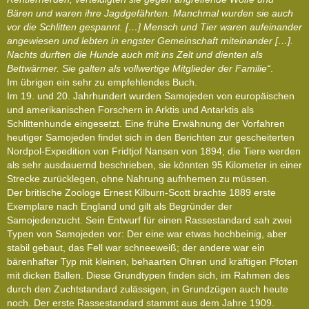
Bären und waren ihre Jagdgefährten. Manchmal wurden sie auch
vor die Schlitten gespannt. […] Mensch und Tier waren aufeinander
angewiesen und lebten in engster Gemeinschaft miteinander […].
Nachts durften die Hunde auch mit ins Zelt und dienten als
Bettwärmer. Sie galten als vollwertige Mitglieder der Familie“
.
Im übrigen ein sehr zu empfehlendes Buch.
Im 19. und 20. Jahrhundert wurden Samojeden von europäischen
und amerikanischen Forschern in Arktis und Antarktis als
Schlittenhunde eingesetzt. Eine frühe Erwähnung der Vorfahren
heutiger Samojeden findet sich in den Berichten zur gescheiterten
Nordpol-Expedition von Fridtjof Nansen von 1894; die Tiere werden
als sehr ausdauernd beschrieben, sie könnten 95 Kilometer in einer
Strecke zurücklegen, ohne Nahrung aufnhemen zu müssen.
Der britische Zoologe Ernest Kilburn-Scott brachte 1889 erste
Exemplare nach England und gilt als Begründer der
Samojedenzucht. Sein Entwurf für einen Rassestandard sah zwei
Typen von Samojeden vor: Der eine war etwas hochbeinig, aber
stabil gebaut, das Fell war schneeweiß; der andere war ein
bärenhafter Typ mit kleinen, behaarten Ohren und kräftigen Pfoten
mit dicken Ballen. Diese Grundtypen finden sich, im Rahmen des
durch den Zuchtstandard zulässigen, in Grundzügen auch heute
noch. Der erste Rassestandard stammt aus dem Jahre 1909.