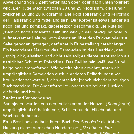
Abweichung von 3 Zentimeter nach oben oder nach unten toleriert
wird. Der Rüde wiegt zwischen 20 und 25 Kilogramm, die Hündin
zwischen 16 und 20 Kilogramm. Der Kopf soll kräftig und keilförmig,
der Hals kräftig und mittellang sein. Der Körper ist etwas länger als
hoch, tief und kompakt, dabei jedoch geschmeidig. Die Rute soll
„ziemlich hoch angesetzt“ sein und wird „in der Bewegung oder in
aufmerksamer Haltung vom Ansatz an über den Rücken oder zur
Seite gebogen getragen, darf aber in Ruhestellung herabhängen.
Ein besonderes Merkmal des Samojeden ist das Haarkleid, das
„üppig, dick, elastisch und dicht sein soll; es diente ursprünglich als
natürlicher Schutz im Polarklima. Das Fell ist rein weiß, weiß und
beige oder cremefarben. Wie bereits oben erwähnt, traten die
ursprünglichen Samojeden auch in anderen Fellfärbungen wie
braun oder schwarz auf, dies entspricht jedoch nicht dem heutigen
Zuchtstandard. Die Augenfarbe ist - anders als bei den Huskies
einfarbig und braun.
Zucht und Verwendung
Samojeden wurden von dem Volksstamm der Nenzen (
Samojeden
)
ursprünglich als Arbeitshunde, Schlittenhunde, Hütehunde und
Wachhunde benutzt.
Erna Bossi beschreibt in ihrem Buch
Der Samojede
die frühere
Nutzung dieser nordischen Hunderasse:
„Sie hüteten ihre
Rentierherden, verteidigten sie gegen angreifende Wölfe und