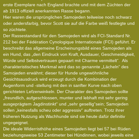
erste Exemplare nach England brachte und mit dem Züchten der
ab 1913 offiziell anerkannten Rasse begann.
Hier waren die ursprünglichen Samojeden teilweise noch schwarz
oder andersfarbig, bevor Scott sie auf die Farbe weiß festlegte und
so züchtete.
Der Rassestandard für den Samojeden wird als FCI-Standard Nr.
212 bei der Fédération Cynologique Internationale (FCI) geführt. Er
beschreibt das allgemeine Erscheinungsbild eines Samojeden als
ein Hund, das „den Eindruck von Kraft, Ausdauer, Geschmeidigkeit,
Würde und Selbstvertrauen gepaart mit Charme vermittelt“. Als
charakteristisches Merkmal wird das so genannte „Lächeln“ des
Samojeden erwähnt; dieser für Hunde ungewöhnliche
Gesichtsausdruck wird erzeugt durch die Kombination der
Augenform und -stellung mit den in sanfter Kurve nach oben
gerichteten Lefzenwinkeln. Der Charakter des Samojeden sollte
„freundlich, aufgeschlossen, munter und lebhaft mit sehr gering
ausgeprägtem Jagdinstinkt“ und „sehr gesellig“sein; Samojeden
sollen „keinesfalls scheu oder aggressiv“ auftreten. Trotz ihrer
früheren Nutzung als Wachhunde sind sie heute dafür definitiv
ungegeignet.
Die ideale Widerristhöhe eines Samojeden liegt bei 57 bei Rüden
beziehungsweise 53 Zentimeter bei Hündinnen, wobei jeweils eine