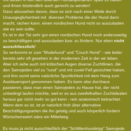
und ihnen letztendlich auch gerecht zu werden!
Ganz abzusehen davon, dass es
sich nach einer Weile durch
Unausgeglichenheit mit diversen Probleme die der Hund dann
macht, rächen kann, einen nordischen Hund nicht so auszulasten
wie es sein sollte.
Es ist in der Tat sehr gut einen nordischen Hund noch andersweitig
zu beschäftigen und auszulasten bzw. zu fördern. Nur eben
nicht
ausschliesslich!
So verkommt er zum "Modehund" und "Couch Hund" - wie leider
bereits sehr oft gesehen in der modernen Zeit in der wir leben.
Aber ich sehe auch mit kritischen Augen diverse Zuchtlinien, die
den Samojeden viel zu "rund" und mit zuviel Fell gezüchtet haben,
und ihm somit seine natürliche Sportlichkeit mit dem Hang zum
Ausdauersport genommen haben. Es kann also durchaus
passieren, dass man einen Samojeden zu Hause hat, der nicht
unbedingt laufen möchte, weil er es aus zweifelhaften Zuchtidealen
heraus gar nicht mehr so gut kann - rein anatomisch betrachtet.
Wenn dem so ist, ist er natürlich froh über alternative
Beschäftigungsarten die ihn geistig und auch körperlich fordern.
Wünschenswert wäre ein Mittelweg.
Es muss ja nicht ausschließlich der "Schlittenhundetyp" Samojede