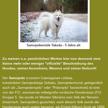
Samojedenrüde Takoda - 5 Jahre alt
Zu meinen o.a. persönlichen Worten hier nun dennoch eine
kleine mehr oder weniger "offizielle" Beschreibung des
Hundes, seines Aussehens, Wesens und seiner Herkunft:
Der
Samojede
(russisch
Самоедская собака
,
transkribiert
Samojedskaja Sobaka
, Samojedenhund; gelegentlich
auch als „
Samojedenspitz
“ oder "Polarspitz" bezeichnet) ist eine
von der FCI anerkannte mittelgroße nordische Hunderasse (FCI
Gruppe 5. Sie wurde im Westen Sibiriens vom Volk der Nenzen
(historisch:
Samojeden
) gezüchtet; nach diesem Volk wurde die
Hunderasse auch später benannt, als Ernest Kilburn-Scott ab 1894