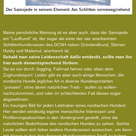
Der Samojede in seinem Element: Am Schlitten vornewegziehend
Meine persönliche Meinung ist es aber auch, dass der Samojede
ein "Laufhund" ist, der sogar als einer der vier anerkannten
Schlittenhunderassen des DCNH neben Grönlandhund, Sibirian
Husky und Malamut, anerkannt ist.
Sobald man seine Leidenschaft dafür entdeckt, sollte man ihn
hier auch dementsprechend fördern.
Sei es nur durch Jogging, Fahrrad fahren oder eben dem
Zughundesport. Leider gibt es aber auch einige Menschen, die
nordische Hunde jeglicher Art in diverse Hundesportarten
"pressen", ohne deren natürlichen Trieb - laufen zu wollen-
nachzukommen, und oder im schlechtesten Fall dieses sogar
abgewöhnen.
Ein trauriges Bild für jeden Liebhaber eines nordischen Hundes!
Hier werden eindeutig eigene menschliche Interessen und
Profilierungsabsichten in den Vordergrund gestellt, ohne die
natürlichen Bedürfnisse des nordischen Hundes zu sehen. Solche
Leute sollten sich lieber andere Hunderassen aussuchen, um dann
mit diesen in den den diversen Hundesportarten Spaß zu haben